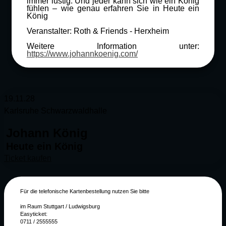
immer lustig. Und jeder kann sich wie ein König
fühlen – wie genau erfahren Sie in Heute ein
König
Veranstalter: Roth & Friends - Herxheim
Weitere Information unter:
https://www.johannkoenig.com/
19.11.28
Karlsruhe Schwarzwaldhalle
Johann König
Heute ein König
Ticket kaufen
Für die telefonische Kartenbestellung nutzen Sie bitte
im Raum Stuttgart / Ludwigsburg
Easyticket:
0711 / 2555555