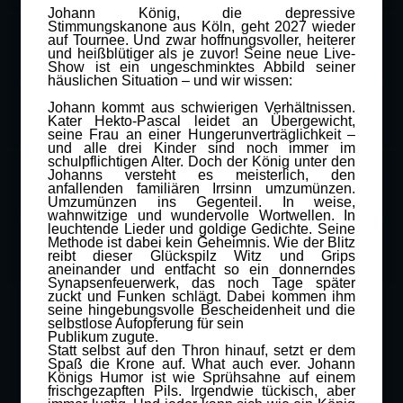
Johann König, die depressive
Stimmungskanone aus Köln, geht 2027 wieder
auf Tournee. Und zwar hoffnungsvoller, heiterer
und heißblütiger als je zuvor! Seine neue Live-
Show ist ein ungeschminktes Abbild seiner
häuslichen Situation – und wir wissen:
Johann kommt aus schwierigen Verhältnissen.
Kater Hekto-Pascal leidet an Übergewicht,
seine Frau an einer Hungerunverträglichkeit –
und alle drei Kinder sind noch immer im
schulpflichtigen Alter. Doch der König unter den
Johanns versteht es meisterlich, den
anfallenden familiären Irrsinn umzumünzen.
Umzumünzen ins Gegenteil. In weise,
wahnwitzige und wundervolle Wortwellen. In
leuchtende Lieder und goldige Gedichte. Seine
Methode ist dabei kein Geheimnis. Wie der Blitz
reibt dieser Glückspilz Witz und Grips
aneinander und entfacht so ein donnerndes
Synapsenfeuerwerk, das noch Tage später
zuckt und Funken schlägt. Dabei kommen ihm
seine hingebungsvolle Bescheidenheit und die
selbstlose Aufopferung für sein
Publikum zugute.
Statt selbst auf den Thron hinauf, setzt er dem
Spaß die Krone auf. What auch ever. Johann
Königs Humor ist wie Sprühsahne auf einem
frischgezapften Pils. Irgendwie tückisch, aber