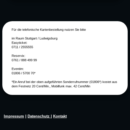
Für die telefonische Kartenbestellung nutzen Sie bitte
im Raum Stuttgart / Ludwigsburg
Easyticket:
0711 / 2555555
Reservix:
0761 / 888 499 99
Eventim:
01806 / 5700 70*
*Ein Anruf bei der oben aufgeführten Sonderrufnummer (01806*) kostet aus
dem Festnetz 20 Cent/Min., Mobilfunk max. 42 Cent/Min
Impressum
|
Datenschutz
|
Kontakt