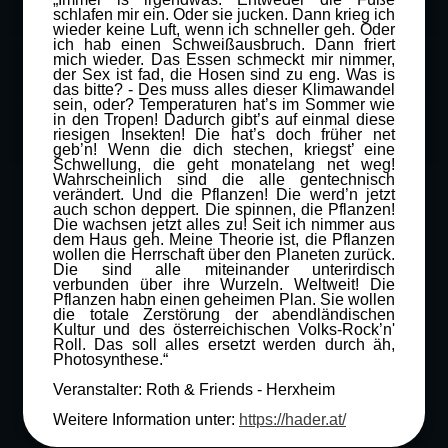
schlafen mir ein. Oder sie jucken. Dann krieg ich
wieder keine Luft, wenn ich schneller geh. Oder
ich hab einen Schweißausbruch. Dann friert
mich wieder. Das Essen schmeckt mir nimmer,
der Sex ist fad, die Hosen sind zu eng. Was is
das bitte? - Des muss alles dieser Klimawandel
sein, oder? Temperaturen hat’s im Sommer wie
in den Tropen! Dadurch gibt’s auf einmal diese
riesigen Insekten! Die hat’s doch früher net
geb’n! Wenn die dich stechen, kriegst’ eine
Schwellung, die geht monatelang net weg!
Wahrscheinlich sind die alle gentechnisch
verändert. Und die Pflanzen! Die werd’n jetzt
auch schon deppert. Die spinnen, die Pflanzen!
Die wachsen jetzt alles zu! Seit ich nimmer aus
dem Haus geh. Meine Theorie ist, die Pflanzen
wollen die Herrschaft über den Planeten zurück.
Die sind alle miteinander unterirdisch
verbunden über ihre Wurzeln. Weltweit! Die
Pflanzen habn einen geheimen Plan. Sie wollen
die totale Zerstörung der abendländischen
Kultur und des österreichischen Volks-Rock’n'
Roll. Das soll alles ersetzt werden durch äh,
Photosynthese.“
Veranstalter: Roth & Friends - Herxheim
Weitere Information unter:
https://hader.at/