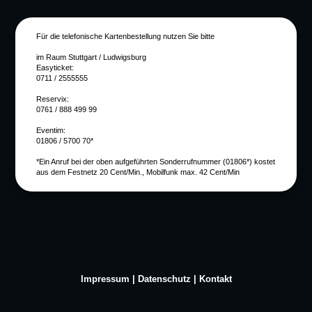
Für die telefonische Kartenbestellung nutzen Sie bitte
im Raum Stuttgart / Ludwigsburg
Easyticket:
0711 / 2555555
Reservix:
0761 / 888 499 99
Eventim:
01806 / 5700 70*
*Ein Anruf bei der oben aufgeführten Sonderrufnummer (01806*) kostet
aus dem Festnetz 20 Cent/Min., Mobilfunk max. 42 Cent/Min
Impressum
|
Datenschutz
|
Kontakt